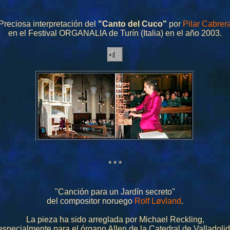
Preciosa interpretación del
"Canto del Cuco"
por
Pilar Cabrer
en el Festival ORGANALIA de Turín (Italia) en el año 2003.
* * *
"Canción para un Jardín secreto"
del compositor noruego
Rolf Løvland
.
La pieza ha sido arreglada por Michael Reckling,
especialmente para el órgano Allen de la Catedral de Valladolid