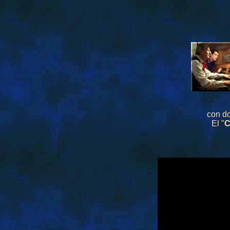
con do
El "
C