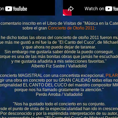
 comentario inscrito en el Libro de Visitas de "Música en la Cate
sobre el gran
Concierto de Otoño 2011
:
he dicho todas las obras del concierto de otoño 2011 fueron mu
ue más me gustó a mí fue la de "El Canto del Cuco", de Michae
y que ahora no puedo dejar de tararear.
Sin embargo me gustaría saber dónde la puedo conseguir,
orque es una de las más bonitas obras que jamás he escuchad
y me gustaría añadirla a mis selecciones favoritas."
Alberto Fiz Sastre / Valladolid
 concierto MAGISTRAL con una concertista excepcional,
PILA
legir una obra en concreto por su GRAN CALIDAD todas ellas n
su originalidad EL CANTO DEL CUCO del maestro compositor
porque nos ha llamado gratamente la atención."
Perdo Arroba / Valladolid
"Nos ha gustado todo el concierto en su conjunto.
sde el punto de vista de la espectacularidad han ido in crescen
Por desconocido y por la espléndida interpretación de su autor,