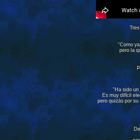
Tres
"Como ya 
pero la q
p
"Ha sido un
Es muy difícil e
pero quizás por 
De