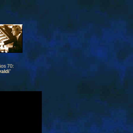
ños 70:
aldi
"