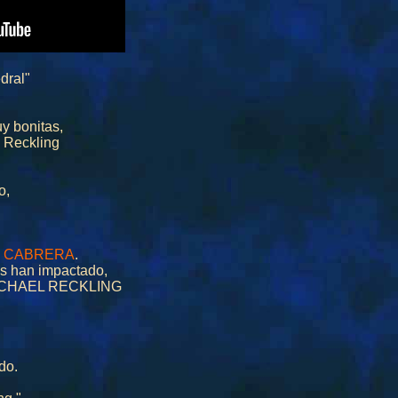
dral"
y bonitas,
l Reckling
o,
R CABRERA
.
os han impactado,
 MICHAEL RECKLING
do.