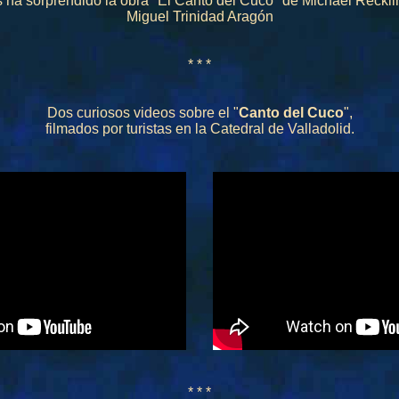
 ha sorprendido la obra "El Canto del Cuco" de Michael Reckli
Miguel Trinidad Aragón
* * *
Dos curiosos videos sobre el
"
Canto del Cuco
",
filmados por turistas en la Catedral de Valladolid.
* * *